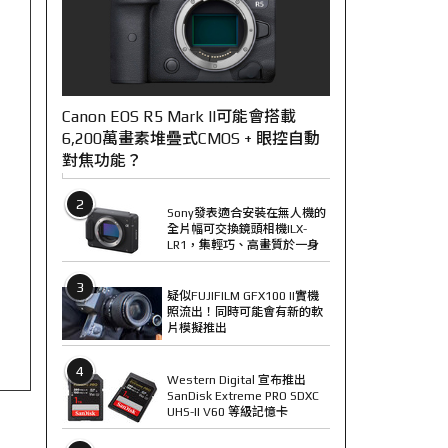
Canon EOS R5 Mark II可能會搭載
6,200萬畫素堆疊式CMOS + 眼控自動
對焦功能？
2
Sony發表適合安裝在無人機的
全片幅可交換鏡頭相機ILX-
LR1，集輕巧、高畫質於一身
3
疑似FUJIFILM GFX100 II實機
照流出！同時可能會有新的軟
片模擬推出
4
Western Digital 宣布推出
SanDisk Extreme PRO SDXC
UHS-II V60 等級記憶卡