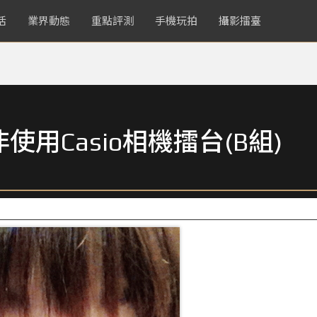
活
業界動態
重點評測
手機玩拍
攝影擂臺
用Casio相機擂台(B組)