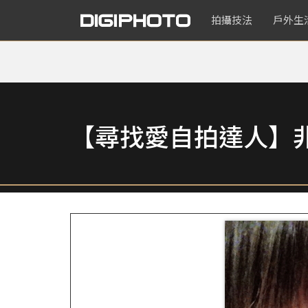
拍攝技法
戶外生
【尋找愛自拍達人】非使