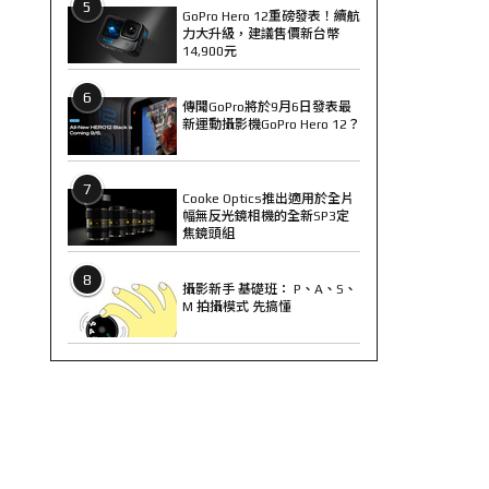
5
GoPro Hero 12重磅發表！續航
力大升級，建議售價新台幣
14,900元
6
傳聞GoPro將於9月6日發表最
新運動攝影機GoPro Hero 12？
7
Cooke Optics推出適用於全片
幅無反光鏡相機的全新SP3定
焦鏡頭組
8
攝影新手 基礎班： P、A、S、
M 拍攝模式 先搞懂