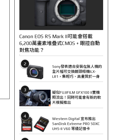
Canon EOS R5 Mark II可能會搭載
6,200萬畫素堆疊式CMOS + 眼控自動
對焦功能？
2
Sony發表適合安裝在無人機的
全片幅可交換鏡頭相機ILX-
LR1，集輕巧、高畫質於一身
3
疑似FUJIFILM GFX100 II實機
照流出！同時可能會有新的軟
片模擬推出
4
Western Digital 宣布推出
SanDisk Extreme PRO SDXC
UHS-II V60 等級記憶卡