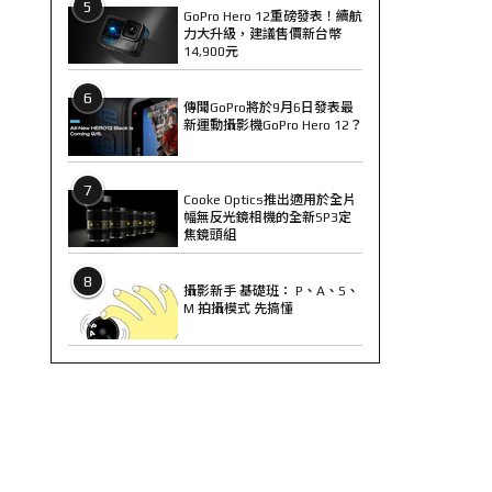
5
GoPro Hero 12重磅發表！續航
力大升級，建議售價新台幣
14,900元
6
傳聞GoPro將於9月6日發表最
新運動攝影機GoPro Hero 12？
7
Cooke Optics推出適用於全片
幅無反光鏡相機的全新SP3定
焦鏡頭組
8
攝影新手 基礎班： P、A、S、
M 拍攝模式 先搞懂