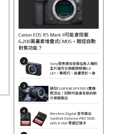
Canon EOS R5 Mark II可能會搭載
6,200萬畫素堆疊式CMOS + 眼控自動
對焦功能？
2
Sony發表適合安裝在無人機的
全片幅可交換鏡頭相機ILX-
LR1，集輕巧、高畫質於一身
3
疑似FUJIFILM GFX100 II實機
照流出！同時可能會有新的軟
片模擬推出
4
Western Digital 宣布推出
SanDisk Extreme PRO SDXC
UHS-II V60 等級記憶卡