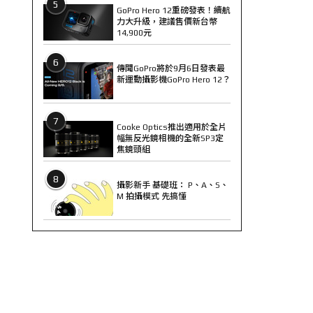
5
GoPro Hero 12重磅發表！續航
力大升級，建議售價新台幣
14,900元
6
傳聞GoPro將於9月6日發表最
新運動攝影機GoPro Hero 12？
7
Cooke Optics推出適用於全片
幅無反光鏡相機的全新SP3定
焦鏡頭組
8
攝影新手 基礎班： P、A、S、
M 拍攝模式 先搞懂