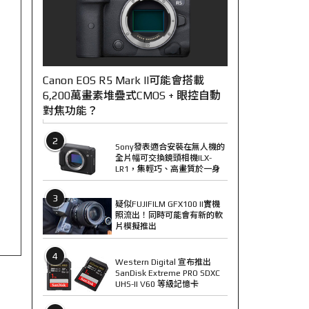
Canon EOS R5 Mark II可能會搭載
6,200萬畫素堆疊式CMOS + 眼控自動
對焦功能？
2
Sony發表適合安裝在無人機的
全片幅可交換鏡頭相機ILX-
LR1，集輕巧、高畫質於一身
3
疑似FUJIFILM GFX100 II實機
照流出！同時可能會有新的軟
片模擬推出
4
Western Digital 宣布推出
SanDisk Extreme PRO SDXC
UHS-II V60 等級記憶卡