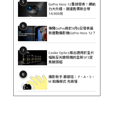
5
GoPro Hero 12重磅發表！續航
力大升級，建議售價新台幣
14,900元
6
傳聞GoPro將於9月6日發表最
新運動攝影機GoPro Hero 12？
7
Cooke Optics推出適用於全片
幅無反光鏡相機的全新SP3定
焦鏡頭組
8
攝影新手 基礎班： P、A、S、
M 拍攝模式 先搞懂