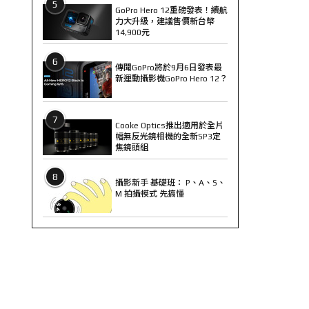
5
GoPro Hero 12重磅發表！續航
力大升級，建議售價新台幣
14,900元
6
傳聞GoPro將於9月6日發表最
新運動攝影機GoPro Hero 12？
7
Cooke Optics推出適用於全片
幅無反光鏡相機的全新SP3定
焦鏡頭組
8
攝影新手 基礎班： P、A、S、
M 拍攝模式 先搞懂