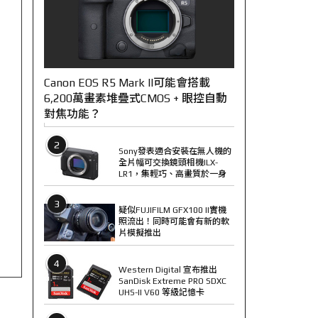
Canon EOS R5 Mark II可能會搭載
6,200萬畫素堆疊式CMOS + 眼控自動
對焦功能？
2
Sony發表適合安裝在無人機的
全片幅可交換鏡頭相機ILX-
LR1，集輕巧、高畫質於一身
3
疑似FUJIFILM GFX100 II實機
照流出！同時可能會有新的軟
片模擬推出
4
Western Digital 宣布推出
SanDisk Extreme PRO SDXC
UHS-II V60 等級記憶卡