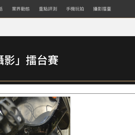
活
業界動態
重點評測
手機玩拍
攝影擂臺
攝影」擂台賽