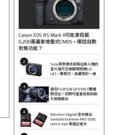
Canon EOS R5 Mark II可能會搭載
6,200萬畫素堆疊式CMOS + 眼控自動
對焦功能？
2
Sony發表適合安裝在無人機的
全片幅可交換鏡頭相機ILX-
LR1，集輕巧、高畫質於一身
3
疑似FUJIFILM GFX100 II實機
照流出！同時可能會有新的軟
片模擬推出
4
Western Digital 宣布推出
SanDisk Extreme PRO SDXC
UHS-II V60 等級記憶卡