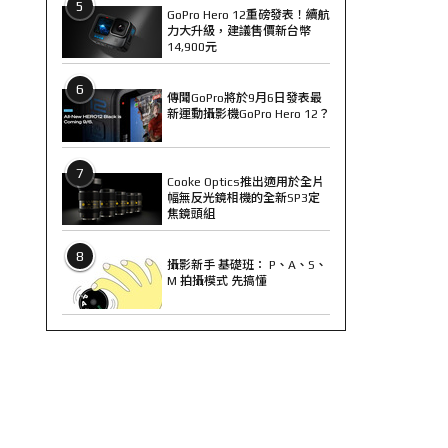
5
GoPro Hero 12重磅發表！續航
力大升級，建議售價新台幣
14,900元
6
傳聞GoPro將於9月6日發表最
新運動攝影機GoPro Hero 12？
7
Cooke Optics推出適用於全片
幅無反光鏡相機的全新SP3定
焦鏡頭組
8
攝影新手 基礎班： P、A、S、
M 拍攝模式 先搞懂