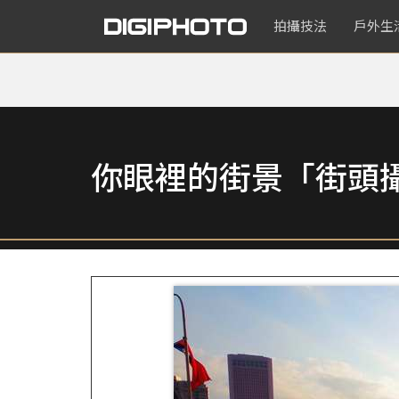
拍攝技法
戶外生
你眼裡的街景「街頭