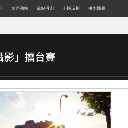
活
業界動態
重點評測
手機玩拍
攝影擂臺
攝影」擂台賽