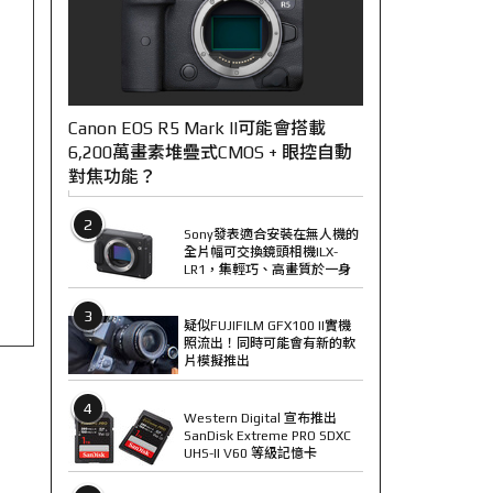
Canon EOS R5 Mark II可能會搭載
6,200萬畫素堆疊式CMOS + 眼控自動
對焦功能？
2
Sony發表適合安裝在無人機的
全片幅可交換鏡頭相機ILX-
LR1，集輕巧、高畫質於一身
3
疑似FUJIFILM GFX100 II實機
照流出！同時可能會有新的軟
片模擬推出
4
Western Digital 宣布推出
SanDisk Extreme PRO SDXC
UHS-II V60 等級記憶卡