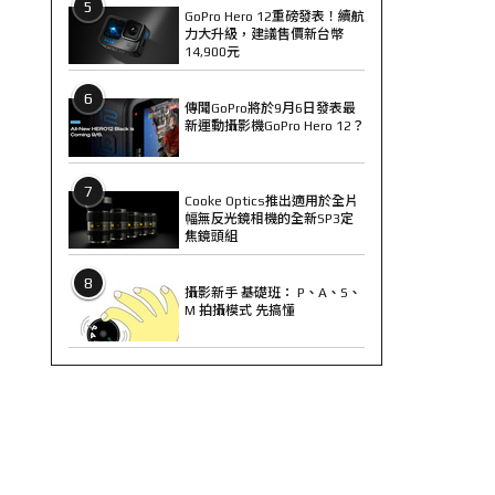
5
GoPro Hero 12重磅發表！續航
力大升級，建議售價新台幣
14,900元
6
傳聞GoPro將於9月6日發表最
新運動攝影機GoPro Hero 12？
7
Cooke Optics推出適用於全片
幅無反光鏡相機的全新SP3定
焦鏡頭組
8
攝影新手 基礎班： P、A、S、
M 拍攝模式 先搞懂