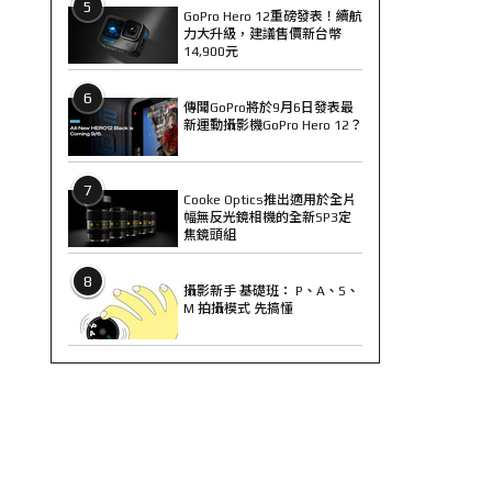
5
GoPro Hero 12重磅發表！續航
力大升級，建議售價新台幣
14,900元
6
傳聞GoPro將於9月6日發表最
新運動攝影機GoPro Hero 12？
7
Cooke Optics推出適用於全片
幅無反光鏡相機的全新SP3定
焦鏡頭組
8
攝影新手 基礎班： P、A、S、
M 拍攝模式 先搞懂