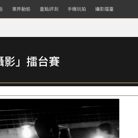
活
業界動態
重點評測
手機玩拍
攝影擂臺
攝影」擂台賽