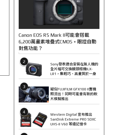
Canon EOS R5 Mark II可能會搭載
6,200萬畫素堆疊式CMOS + 眼控自動
對焦功能？
2
Sony發表適合安裝在無人機的
全片幅可交換鏡頭相機ILX-
LR1，集輕巧、高畫質於一身
3
疑似FUJIFILM GFX100 II實機
照流出！同時可能會有新的軟
片模擬推出
4
Western Digital 宣布推出
SanDisk Extreme PRO SDXC
UHS-II V60 等級記憶卡