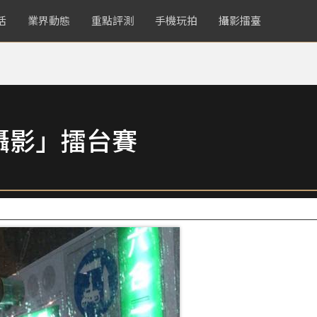
活
業界動態
重點評測
手機玩拍
攝影擂臺
攝影」擂台賽