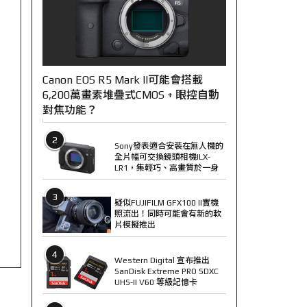
Canon EOS R5 Mark II可能會搭載
6,200萬畫素堆疊式CMOS + 眼控自動
對焦功能？
2
Sony發表適合安裝在無人機的
全片幅可交換鏡頭相機ILX-
LR1，集輕巧、高畫質於一身
3
疑似FUJIFILM GFX100 II實機
照流出！同時可能會有新的軟
片模擬推出
4
Western Digital 宣布推出
SanDisk Extreme PRO SDXC
UHS-II V60 等級記憶卡