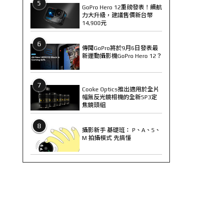
5
GoPro Hero 12重磅發表！續航
力大升級，建議售價新台幣
14,900元
6
傳聞GoPro將於9月6日發表最
新運動攝影機GoPro Hero 12？
7
Cooke Optics推出適用於全片
幅無反光鏡相機的全新SP3定
焦鏡頭組
8
攝影新手 基礎班： P、A、S、
M 拍攝模式 先搞懂