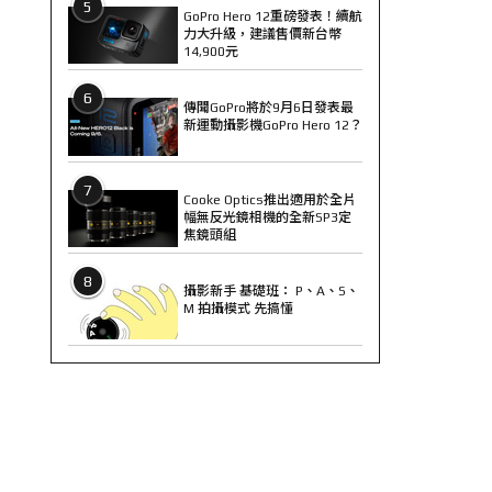
5
GoPro Hero 12重磅發表！續航
力大升級，建議售價新台幣
14,900元
6
傳聞GoPro將於9月6日發表最
新運動攝影機GoPro Hero 12？
7
Cooke Optics推出適用於全片
幅無反光鏡相機的全新SP3定
焦鏡頭組
8
攝影新手 基礎班： P、A、S、
M 拍攝模式 先搞懂