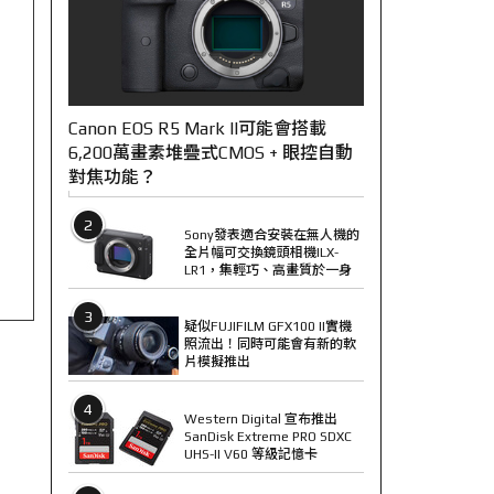
Canon EOS R5 Mark II可能會搭載
6,200萬畫素堆疊式CMOS + 眼控自動
對焦功能？
2
Sony發表適合安裝在無人機的
全片幅可交換鏡頭相機ILX-
LR1，集輕巧、高畫質於一身
3
疑似FUJIFILM GFX100 II實機
照流出！同時可能會有新的軟
片模擬推出
4
Western Digital 宣布推出
SanDisk Extreme PRO SDXC
UHS-II V60 等級記憶卡