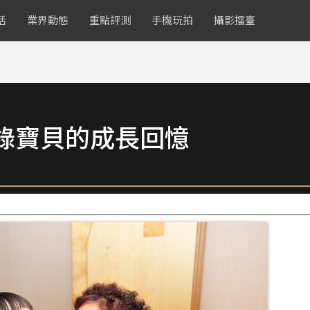
活
業界動態
重點評測
手機玩拍
攝影擂臺
錄寶貝的成長回憶