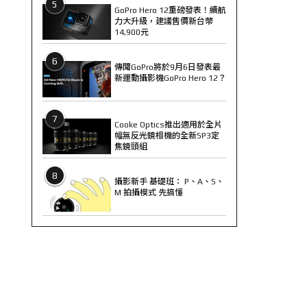
5
GoPro Hero 12重磅發表！續航
力大升級，建議售價新台幣
14,900元
6
傳聞GoPro將於9月6日發表最
新運動攝影機GoPro Hero 12？
7
Cooke Optics推出適用於全片
幅無反光鏡相機的全新SP3定
焦鏡頭組
8
攝影新手 基礎班： P、A、S、
M 拍攝模式 先搞懂