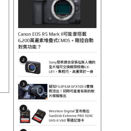
Canon EOS R5 Mark II可能會搭載
6,200萬畫素堆疊式CMOS + 眼控自動
對焦功能？
2
Sony發表適合安裝在無人機的
全片幅可交換鏡頭相機ILX-
LR1，集輕巧、高畫質於一身
3
疑似FUJIFILM GFX100 II實機
照流出！同時可能會有新的軟
片模擬推出
4
Western Digital 宣布推出
SanDisk Extreme PRO SDXC
UHS-II V60 等級記憶卡