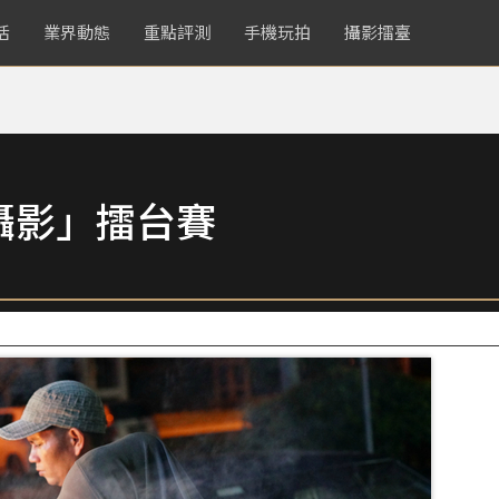
活
業界動態
重點評測
手機玩拍
攝影擂臺
攝影」擂台賽