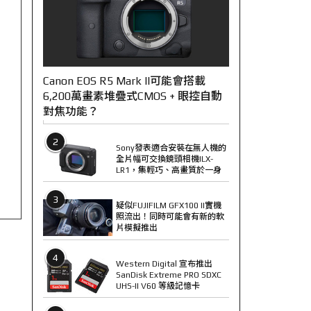
Canon EOS R5 Mark II可能會搭載
6,200萬畫素堆疊式CMOS + 眼控自動
對焦功能？
2
Sony發表適合安裝在無人機的
全片幅可交換鏡頭相機ILX-
LR1，集輕巧、高畫質於一身
3
疑似FUJIFILM GFX100 II實機
照流出！同時可能會有新的軟
片模擬推出
4
Western Digital 宣布推出
SanDisk Extreme PRO SDXC
UHS-II V60 等級記憶卡