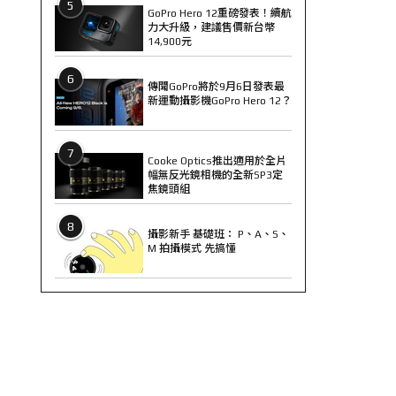
5
GoPro Hero 12重磅發表！續航
力大升級，建議售價新台幣
14,900元
6
傳聞GoPro將於9月6日發表最
新運動攝影機GoPro Hero 12？
7
Cooke Optics推出適用於全片
幅無反光鏡相機的全新SP3定
焦鏡頭組
8
攝影新手 基礎班： P、A、S、
M 拍攝模式 先搞懂