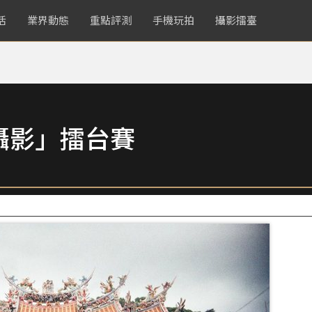
活
業界動態
重點評測
手機玩拍
攝影擂臺
攝影」擂台賽