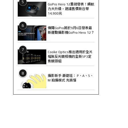
5
GoPro Hero 12重磅發表！續航
力大升級，建議售價新台幣
14,900元
6
傳聞GoPro將於9月6日發表最
新運動攝影機GoPro Hero 12？
7
Cooke Optics推出適用於全片
幅無反光鏡相機的全新SP3定
焦鏡頭組
8
攝影新手 基礎班： P、A、S、
M 拍攝模式 先搞懂