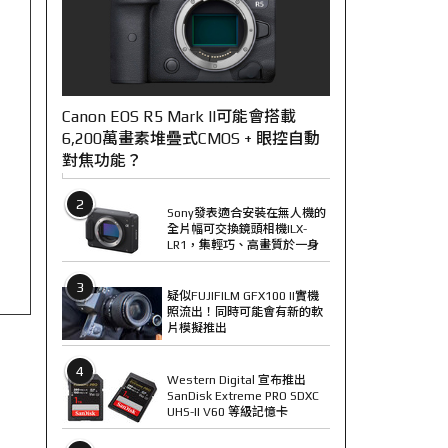
Canon EOS R5 Mark II可能會搭載
6,200萬畫素堆疊式CMOS + 眼控自動
對焦功能？
2
Sony發表適合安裝在無人機的
全片幅可交換鏡頭相機ILX-
LR1，集輕巧、高畫質於一身
3
疑似FUJIFILM GFX100 II實機
照流出！同時可能會有新的軟
片模擬推出
4
Western Digital 宣布推出
SanDisk Extreme PRO SDXC
UHS-II V60 等級記憶卡