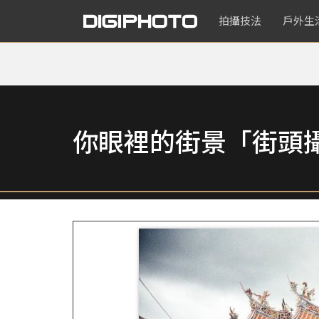
拍攝技法
戶外生
你眼裡的街景「街頭