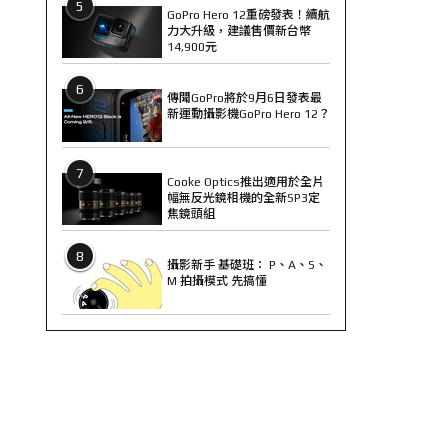
5
GoPro Hero 12重磅發表！續航
力大升級，建議售價新台幣
14,900元
6
傳聞GoPro將於9月6日發表最
新運動攝影機GoPro Hero 12？
7
Cooke Optics推出適用於全片
幅無反光鏡相機的全新SP3定
焦鏡頭組
8
攝影新手 基礎班： P、A、S、
M 拍攝模式 先搞懂