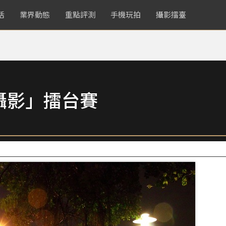
活
業界動態
重點評測
手機玩拍
攝影擂臺
攝影」擂台賽