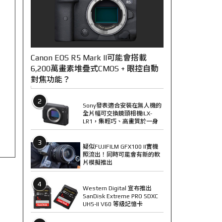
Canon EOS R5 Mark II可能會搭載
6,200萬畫素堆疊式CMOS + 眼控自動
對焦功能？
2
Sony發表適合安裝在無人機的
全片幅可交換鏡頭相機ILX-
LR1，集輕巧、高畫質於一身
3
疑似FUJIFILM GFX100 II實機
照流出！同時可能會有新的軟
片模擬推出
4
Western Digital 宣布推出
SanDisk Extreme PRO SDXC
UHS-II V60 等級記憶卡