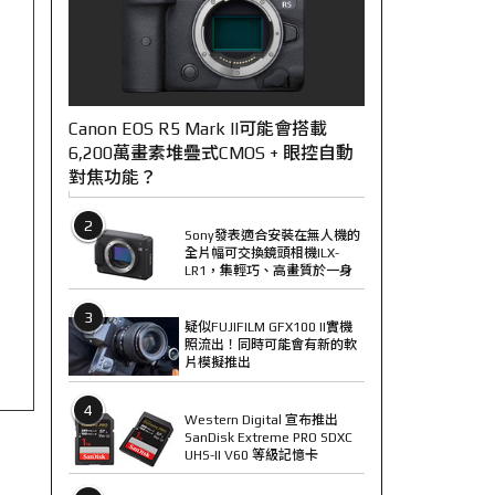
Canon EOS R5 Mark II可能會搭載
6,200萬畫素堆疊式CMOS + 眼控自動
對焦功能？
2
Sony發表適合安裝在無人機的
全片幅可交換鏡頭相機ILX-
LR1，集輕巧、高畫質於一身
3
疑似FUJIFILM GFX100 II實機
照流出！同時可能會有新的軟
片模擬推出
4
Western Digital 宣布推出
SanDisk Extreme PRO SDXC
UHS-II V60 等級記憶卡