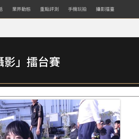
活
業界動態
重點評測
手機玩拍
攝影擂臺
攝影」擂台賽