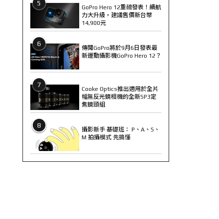
5
GoPro Hero 12重磅發表！續航
力大升級，建議售價新台幣
14,900元
6
傳聞GoPro將於9月6日發表最
新運動攝影機GoPro Hero 12？
7
Cooke Optics推出適用於全片
幅無反光鏡相機的全新SP3定
焦鏡頭組
8
攝影新手 基礎班： P、A、S、
M 拍攝模式 先搞懂