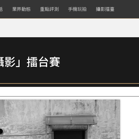
活
業界動態
重點評測
手機玩拍
攝影擂臺
攝影」擂台賽