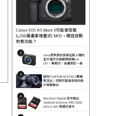
Canon EOS R5 Mark II可能會搭載
6,200萬畫素堆疊式CMOS + 眼控自動
對焦功能？
2
Sony發表適合安裝在無人機的
全片幅可交換鏡頭相機ILX-
LR1，集輕巧、高畫質於一身
3
疑似FUJIFILM GFX100 II實機
照流出！同時可能會有新的軟
片模擬推出
4
Western Digital 宣布推出
SanDisk Extreme PRO SDXC
UHS-II V60 等級記憶卡