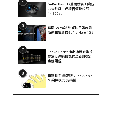
5
GoPro Hero 12重磅發表！續航
力大升級，建議售價新台幣
14,900元
6
傳聞GoPro將於9月6日發表最
新運動攝影機GoPro Hero 12？
7
Cooke Optics推出適用於全片
幅無反光鏡相機的全新SP3定
焦鏡頭組
8
攝影新手 基礎班： P、A、S、
M 拍攝模式 先搞懂