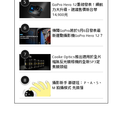
5
GoPro Hero 12重磅發表！續航
力大升級，建議售價新台幣
14,900元
6
傳聞GoPro將於9月6日發表最
新運動攝影機GoPro Hero 12？
7
Cooke Optics推出適用於全片
幅無反光鏡相機的全新SP3定
焦鏡頭組
8
攝影新手 基礎班： P、A、S、
M 拍攝模式 先搞懂