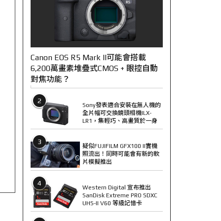
Canon EOS R5 Mark II可能會搭載
6,200萬畫素堆疊式CMOS + 眼控自動
對焦功能？
2
Sony發表適合安裝在無人機的
全片幅可交換鏡頭相機ILX-
LR1，集輕巧、高畫質於一身
3
疑似FUJIFILM GFX100 II實機
照流出！同時可能會有新的軟
片模擬推出
4
Western Digital 宣布推出
SanDisk Extreme PRO SDXC
UHS-II V60 等級記憶卡