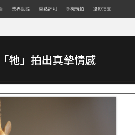
活
業界動態
重點評測
手機玩拍
攝影擂臺
為「牠」拍出真摯情感