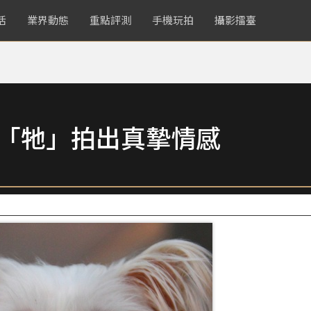
活
業界動態
重點評測
手機玩拍
攝影擂臺
為「牠」拍出真摯情感