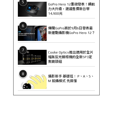
5
GoPro Hero 12重磅發表！續航
力大升級，建議售價新台幣
14,900元
6
傳聞GoPro將於9月6日發表最
新運動攝影機GoPro Hero 12？
7
Cooke Optics推出適用於全片
幅無反光鏡相機的全新SP3定
焦鏡頭組
8
攝影新手 基礎班： P、A、S、
M 拍攝模式 先搞懂