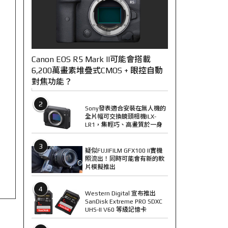
Canon EOS R5 Mark II可能會搭載
6,200萬畫素堆疊式CMOS + 眼控自動
對焦功能？
2
Sony發表適合安裝在無人機的
全片幅可交換鏡頭相機ILX-
LR1，集輕巧、高畫質於一身
3
疑似FUJIFILM GFX100 II實機
照流出！同時可能會有新的軟
片模擬推出
4
Western Digital 宣布推出
SanDisk Extreme PRO SDXC
UHS-II V60 等級記憶卡