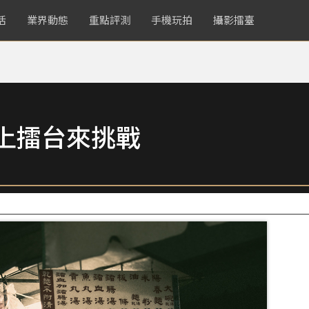
活
業界動態
重點評測
手機玩拍
攝影擂臺
鏡頭上擂台來挑戰