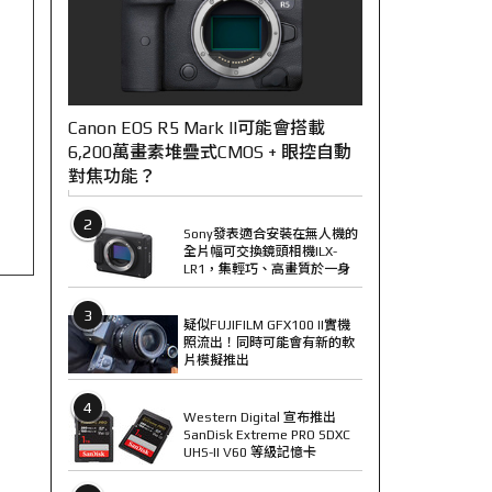
Canon EOS R5 Mark II可能會搭載
6,200萬畫素堆疊式CMOS + 眼控自動
對焦功能？
2
Sony發表適合安裝在無人機的
全片幅可交換鏡頭相機ILX-
LR1，集輕巧、高畫質於一身
3
疑似FUJIFILM GFX100 II實機
照流出！同時可能會有新的軟
片模擬推出
4
Western Digital 宣布推出
SanDisk Extreme PRO SDXC
UHS-II V60 等級記憶卡