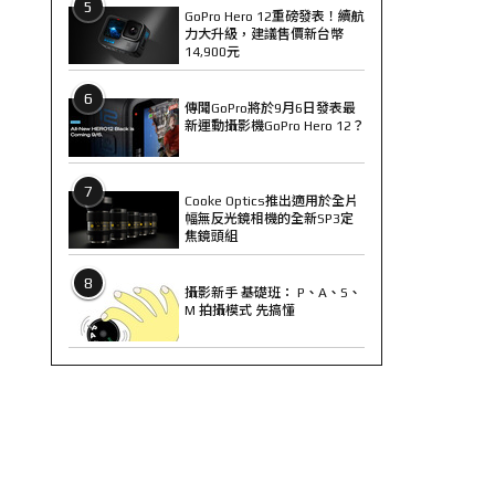
5
GoPro Hero 12重磅發表！續航
力大升級，建議售價新台幣
14,900元
6
傳聞GoPro將於9月6日發表最
新運動攝影機GoPro Hero 12？
7
Cooke Optics推出適用於全片
幅無反光鏡相機的全新SP3定
焦鏡頭組
8
攝影新手 基礎班： P、A、S、
M 拍攝模式 先搞懂