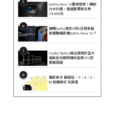
5
GoPro Hero 12重磅發表！續航
力大升級，建議售價新台幣
14,900元
6
傳聞GoPro將於9月6日發表最
新運動攝影機GoPro Hero 12？
7
Cooke Optics推出適用於全片
幅無反光鏡相機的全新SP3定
焦鏡頭組
8
攝影新手 基礎班： P、A、S、
M 拍攝模式 先搞懂