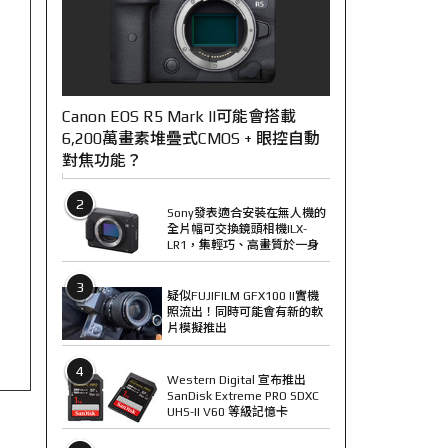
Canon EOS R5 Mark II可能會搭載
6,200萬畫素堆疊式CMOS + 眼控自動
對焦功能？
2
Sony發表適合安裝在無人機的
全片幅可交換鏡頭相機ILX-
LR1，集輕巧、高畫質於一身
3
疑似FUJIFILM GFX100 II實機
照流出！同時可能會有新的軟
片模擬推出
4
Western Digital 宣布推出
SanDisk Extreme PRO SDXC
UHS-II V60 等級記憶卡