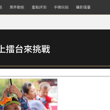
活
業界動態
重點評測
手機玩拍
攝影擂臺
鏡頭上擂台來挑戰