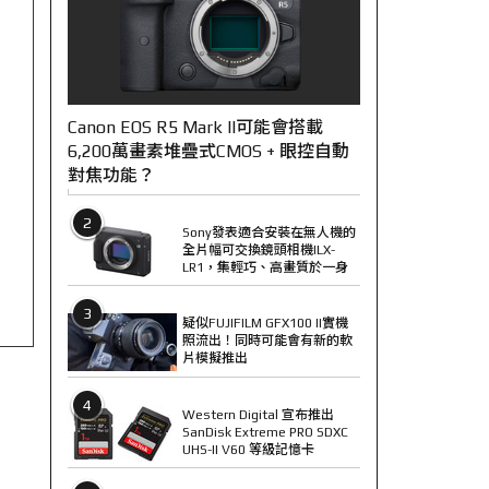
Canon EOS R5 Mark II可能會搭載
6,200萬畫素堆疊式CMOS + 眼控自動
對焦功能？
2
Sony發表適合安裝在無人機的
全片幅可交換鏡頭相機ILX-
LR1，集輕巧、高畫質於一身
3
疑似FUJIFILM GFX100 II實機
照流出！同時可能會有新的軟
片模擬推出
4
Western Digital 宣布推出
SanDisk Extreme PRO SDXC
UHS-II V60 等級記憶卡