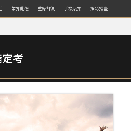
活
業界動態
重點評測
手機玩拍
攝影擂臺
指定考