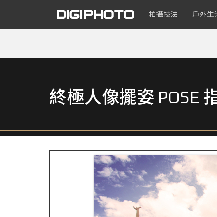
拍攝技法
戶外生
終極人像擺姿 POSE 