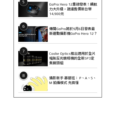
5
GoPro Hero 12重磅發表！續航
力大升級，建議售價新台幣
14,900元
6
傳聞GoPro將於9月6日發表最
新運動攝影機GoPro Hero 12？
7
Cooke Optics推出適用於全片
幅無反光鏡相機的全新SP3定
焦鏡頭組
8
攝影新手 基礎班： P、A、S、
M 拍攝模式 先搞懂