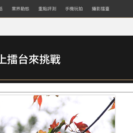
活
業界動態
重點評測
手機玩拍
攝影擂臺
鏡頭上擂台來挑戰