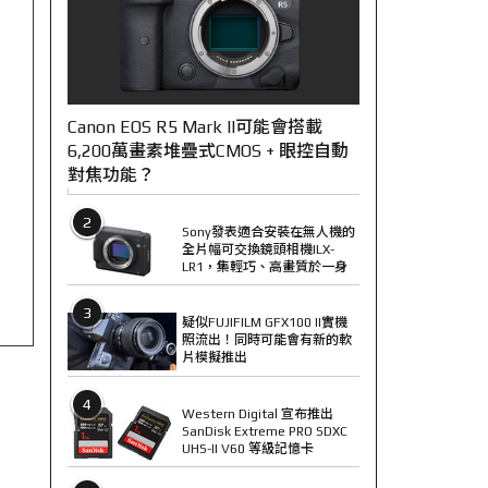
Canon EOS R5 Mark II可能會搭載
6,200萬畫素堆疊式CMOS + 眼控自動
對焦功能？
2
Sony發表適合安裝在無人機的
全片幅可交換鏡頭相機ILX-
LR1，集輕巧、高畫質於一身
3
疑似FUJIFILM GFX100 II實機
照流出！同時可能會有新的軟
片模擬推出
4
Western Digital 宣布推出
SanDisk Extreme PRO SDXC
UHS-II V60 等級記憶卡