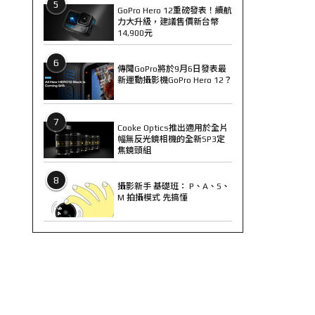
5
GoPro Hero 12重磅發表！續航
力大升級，建議售價新台幣
14,900元
6
傳聞GoPro將於9月6日發表最
新運動攝影機GoPro Hero 12？
7
Cooke Optics推出適用於全片
幅無反光鏡相機的全新SP3定
焦鏡頭組
8
攝影新手 基礎班： P、A、S、
M 拍攝模式 先搞懂