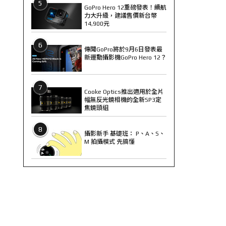
5
GoPro Hero 12重磅發表！續航
力大升級，建議售價新台幣
14,900元
6
傳聞GoPro將於9月6日發表最
新運動攝影機GoPro Hero 12？
7
Cooke Optics推出適用於全片
幅無反光鏡相機的全新SP3定
焦鏡頭組
8
攝影新手 基礎班： P、A、S、
M 拍攝模式 先搞懂