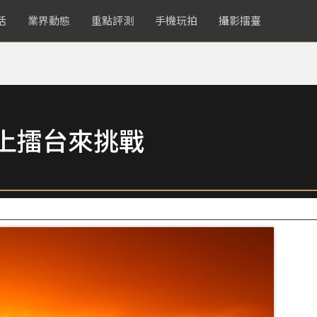
活
業界動態
重點評測
手機玩拍
攝影擂臺
鏡頭上擂台來挑戰