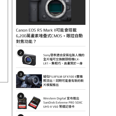
Canon EOS R5 Mark II可能會搭載
6,200萬畫素堆疊式CMOS + 眼控自動
對焦功能？
2
Sony發表適合安裝在無人機的
全片幅可交換鏡頭相機ILX-
LR1，集輕巧、高畫質於一身
3
疑似FUJIFILM GFX100 II實機
照流出！同時可能會有新的軟
片模擬推出
4
Western Digital 宣布推出
SanDisk Extreme PRO SDXC
UHS-II V60 等級記憶卡