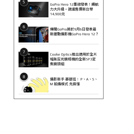
5
GoPro Hero 12重磅發表！續航
力大升級，建議售價新台幣
14,900元
6
傳聞GoPro將於9月6日發表最
新運動攝影機GoPro Hero 12？
7
Cooke Optics推出適用於全片
幅無反光鏡相機的全新SP3定
焦鏡頭組
8
攝影新手 基礎班： P、A、S、
M 拍攝模式 先搞懂