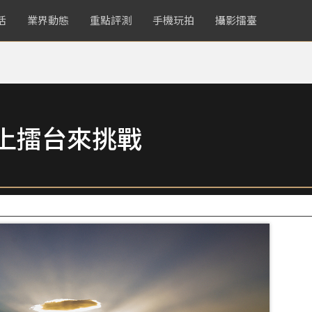
活
業界動態
重點評測
手機玩拍
攝影擂臺
鏡頭上擂台來挑戰