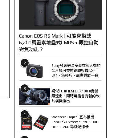
Canon EOS R5 Mark II可能會搭載
6,200萬畫素堆疊式CMOS + 眼控自動
對焦功能？
2
Sony發表適合安裝在無人機的
全片幅可交換鏡頭相機ILX-
LR1，集輕巧、高畫質於一身
3
疑似FUJIFILM GFX100 II實機
照流出！同時可能會有新的軟
片模擬推出
4
Western Digital 宣布推出
SanDisk Extreme PRO SDXC
UHS-II V60 等級記憶卡