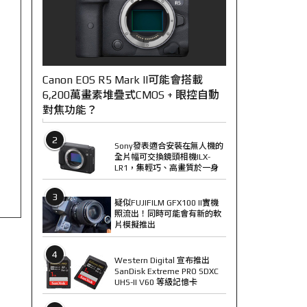
Canon EOS R5 Mark II可能會搭載
6,200萬畫素堆疊式CMOS + 眼控自動
對焦功能？
2
Sony發表適合安裝在無人機的
全片幅可交換鏡頭相機ILX-
LR1，集輕巧、高畫質於一身
3
疑似FUJIFILM GFX100 II實機
照流出！同時可能會有新的軟
片模擬推出
4
Western Digital 宣布推出
SanDisk Extreme PRO SDXC
UHS-II V60 等級記憶卡