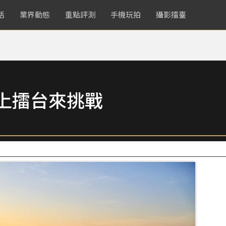
活
業界動態
重點評測
手機玩拍
攝影擂臺
鏡頭上擂台來挑戰