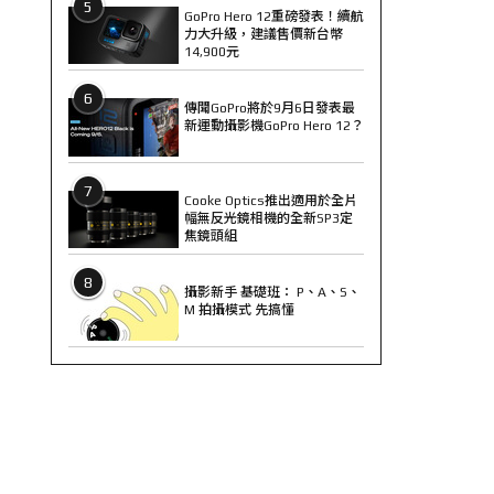
5
GoPro Hero 12重磅發表！續航
力大升級，建議售價新台幣
14,900元
6
傳聞GoPro將於9月6日發表最
新運動攝影機GoPro Hero 12？
7
Cooke Optics推出適用於全片
幅無反光鏡相機的全新SP3定
焦鏡頭組
8
攝影新手 基礎班： P、A、S、
M 拍攝模式 先搞懂