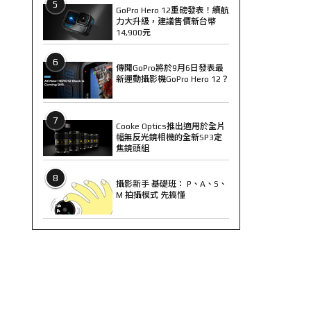
5
GoPro Hero 12重磅發表！續航
力大升級，建議售價新台幣
14,900元
6
傳聞GoPro將於9月6日發表最
新運動攝影機GoPro Hero 12？
7
Cooke Optics推出適用於全片
幅無反光鏡相機的全新SP3定
焦鏡頭組
8
攝影新手 基礎班： P、A、S、
M 拍攝模式 先搞懂