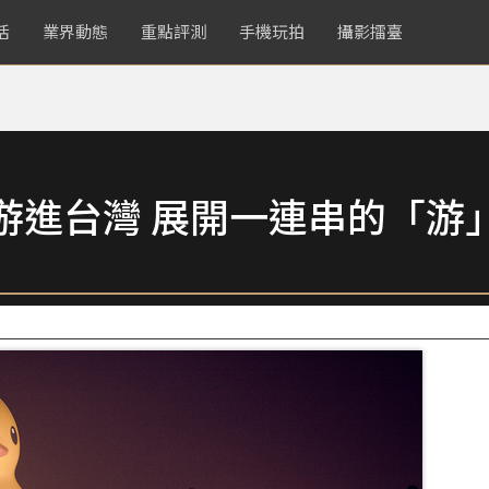
活
業界動態
重點評測
手機玩拍
攝影擂臺
游進台灣 展開一連串的「游