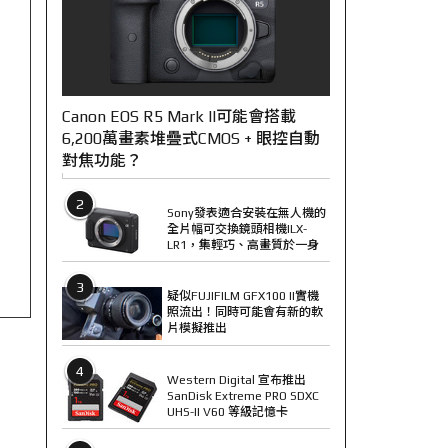
Canon EOS R5 Mark II可能會搭載
6,200萬畫素堆疊式CMOS + 眼控自動
對焦功能？
2
Sony發表適合安裝在無人機的
全片幅可交換鏡頭相機ILX-
LR1，集輕巧、高畫質於一身
3
疑似FUJIFILM GFX100 II實機
照流出！同時可能會有新的軟
片模擬推出
4
Western Digital 宣布推出
SanDisk Extreme PRO SDXC
UHS-II V60 等級記憶卡