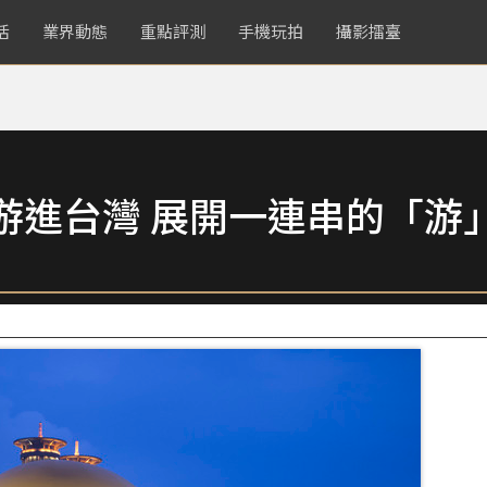
活
業界動態
重點評測
手機玩拍
攝影擂臺
游進台灣 展開一連串的「游