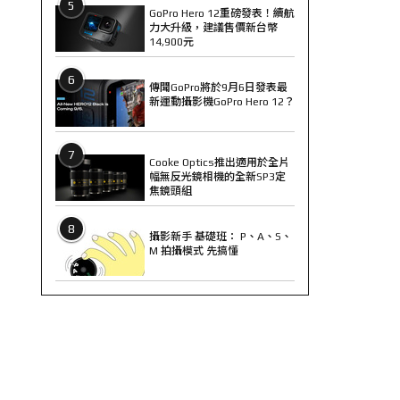
5
GoPro Hero 12重磅發表！續航
力大升級，建議售價新台幣
14,900元
6
傳聞GoPro將於9月6日發表最
新運動攝影機GoPro Hero 12？
7
Cooke Optics推出適用於全片
幅無反光鏡相機的全新SP3定
焦鏡頭組
8
攝影新手 基礎班： P、A、S、
M 拍攝模式 先搞懂