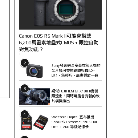
Canon EOS R5 Mark II可能會搭載
6,200萬畫素堆疊式CMOS + 眼控自動
對焦功能？
2
Sony發表適合安裝在無人機的
全片幅可交換鏡頭相機ILX-
LR1，集輕巧、高畫質於一身
3
疑似FUJIFILM GFX100 II實機
照流出！同時可能會有新的軟
片模擬推出
4
Western Digital 宣布推出
SanDisk Extreme PRO SDXC
UHS-II V60 等級記憶卡