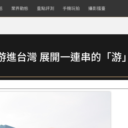
活
業界動態
重點評測
手機玩拍
攝影擂臺
游進台灣 展開一連串的「游