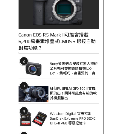
Canon EOS R5 Mark II可能會搭載
6,200萬畫素堆疊式CMOS + 眼控自動
對焦功能？
2
Sony發表適合安裝在無人機的
全片幅可交換鏡頭相機ILX-
LR1，集輕巧、高畫質於一身
3
疑似FUJIFILM GFX100 II實機
照流出！同時可能會有新的軟
片模擬推出
4
Western Digital 宣布推出
SanDisk Extreme PRO SDXC
UHS-II V60 等級記憶卡