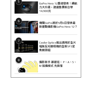
5
GoPro Hero 12重磅發表！續航
力大升級，建議售價新台幣
14,900元
6
傳聞GoPro將於9月6日發表最
新運動攝影機GoPro Hero 12？
7
Cooke Optics推出適用於全片
幅無反光鏡相機的全新SP3定
焦鏡頭組
8
攝影新手 基礎班： P、A、S、
M 拍攝模式 先搞懂