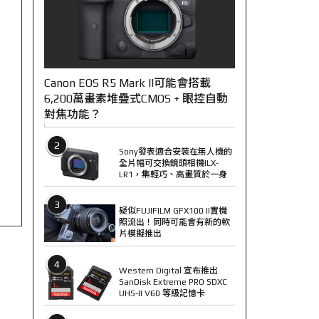
Canon EOS R5 Mark II可能會搭載
6,200萬畫素堆疊式CMOS + 眼控自動
對焦功能？
2
Sony發表適合安裝在無人機的
全片幅可交換鏡頭相機ILX-
LR1，集輕巧、高畫質於一身
3
疑似FUJIFILM GFX100 II實機
照流出！同時可能會有新的軟
片模擬推出
4
Western Digital 宣布推出
SanDisk Extreme PRO SDXC
UHS-II V60 等級記憶卡