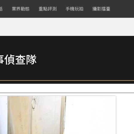
活
業界動態
重點評測
手機玩拍
攝影擂臺
事偵查隊