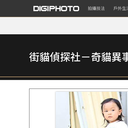
拍攝技法
戶外生
街貓偵探社－奇貓異