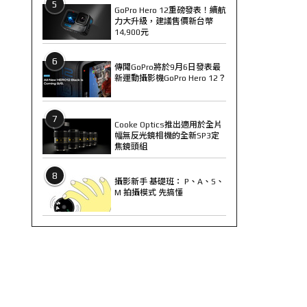
5
GoPro Hero 12重磅發表！續航
力大升級，建議售價新台幣
14,900元
6
傳聞GoPro將於9月6日發表最
新運動攝影機GoPro Hero 12？
7
Cooke Optics推出適用於全片
幅無反光鏡相機的全新SP3定
焦鏡頭組
8
攝影新手 基礎班： P、A、S、
M 拍攝模式 先搞懂