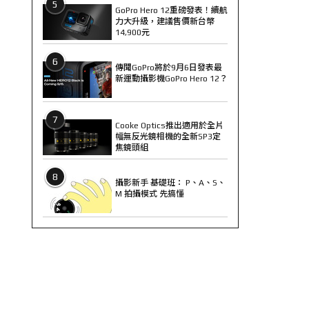
5
GoPro Hero 12重磅發表！續航
力大升級，建議售價新台幣
14,900元
6
傳聞GoPro將於9月6日發表最
新運動攝影機GoPro Hero 12？
7
Cooke Optics推出適用於全片
幅無反光鏡相機的全新SP3定
焦鏡頭組
8
攝影新手 基礎班： P、A、S、
M 拍攝模式 先搞懂