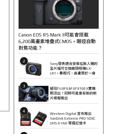
Canon EOS R5 Mark II可能會搭載
6,200萬畫素堆疊式CMOS + 眼控自動
對焦功能？
2
Sony發表適合安裝在無人機的
全片幅可交換鏡頭相機ILX-
LR1，集輕巧、高畫質於一身
3
疑似FUJIFILM GFX100 II實機
照流出！同時可能會有新的軟
片模擬推出
4
Western Digital 宣布推出
SanDisk Extreme PRO SDXC
UHS-II V60 等級記憶卡