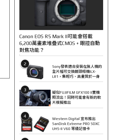
Canon EOS R5 Mark II可能會搭載
6,200萬畫素堆疊式CMOS + 眼控自動
對焦功能？
2
Sony發表適合安裝在無人機的
全片幅可交換鏡頭相機ILX-
LR1，集輕巧、高畫質於一身
3
疑似FUJIFILM GFX100 II實機
照流出！同時可能會有新的軟
片模擬推出
4
Western Digital 宣布推出
SanDisk Extreme PRO SDXC
UHS-II V60 等級記憶卡