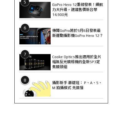
5
GoPro Hero 12重磅發表！續航
力大升級，建議售價新台幣
14,900元
6
傳聞GoPro將於9月6日發表最
新運動攝影機GoPro Hero 12？
7
Cooke Optics推出適用於全片
幅無反光鏡相機的全新SP3定
焦鏡頭組
8
攝影新手 基礎班： P、A、S、
M 拍攝模式 先搞懂