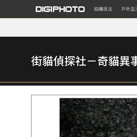
拍攝技法
戶外生
街貓偵探社－奇貓異