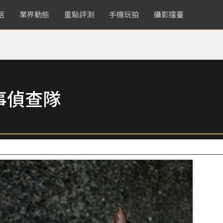
活
業界動態
重點評測
手機玩拍
攝影擂臺
事偵查隊