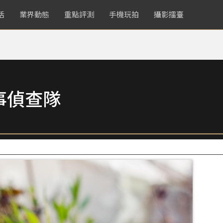
活
業界動態
重點評測
手機玩拍
攝影擂臺
事偵查隊