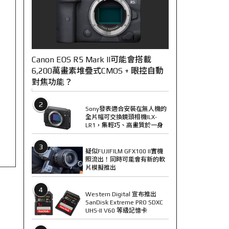
Canon EOS R5 Mark II可能會搭載
6,200萬畫素堆疊式CMOS + 眼控自動
對焦功能？
2
Sony發表適合安裝在無人機的
全片幅可交換鏡頭相機ILX-
LR1，集輕巧、高畫質於一身
3
疑似FUJIFILM GFX100 II實機
照流出！同時可能會有新的軟
片模擬推出
4
Western Digital 宣布推出
SanDisk Extreme PRO SDXC
UHS-II V60 等級記憶卡