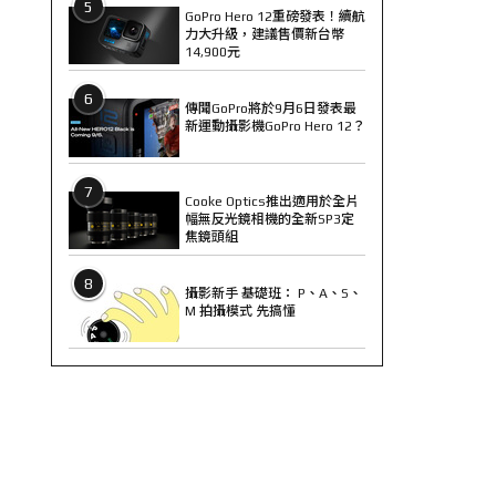
5
GoPro Hero 12重磅發表！續航
力大升級，建議售價新台幣
14,900元
6
傳聞GoPro將於9月6日發表最
新運動攝影機GoPro Hero 12？
7
Cooke Optics推出適用於全片
幅無反光鏡相機的全新SP3定
焦鏡頭組
8
攝影新手 基礎班： P、A、S、
M 拍攝模式 先搞懂