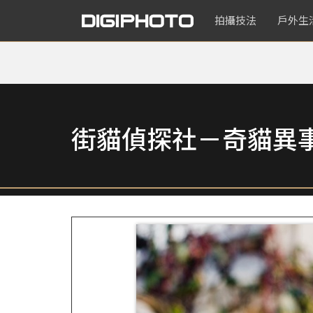
拍攝技法
戶外生
街貓偵探社－奇貓異