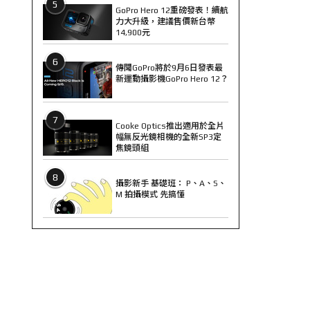
5
GoPro Hero 12重磅發表！續航
力大升級，建議售價新台幣
14,900元
6
傳聞GoPro將於9月6日發表最
新運動攝影機GoPro Hero 12？
7
Cooke Optics推出適用於全片
幅無反光鏡相機的全新SP3定
焦鏡頭組
8
攝影新手 基礎班： P、A、S、
M 拍攝模式 先搞懂