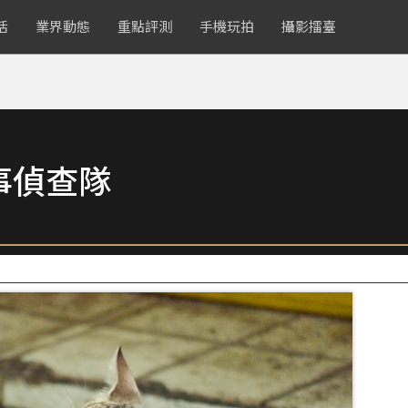
活
業界動態
重點評測
手機玩拍
攝影擂臺
事偵查隊