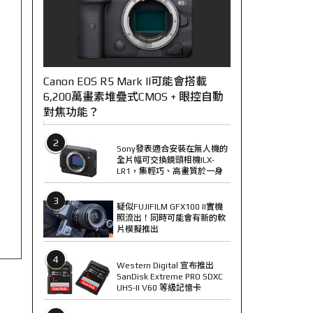
Canon EOS R5 Mark II可能會搭載
6,200萬畫素堆疊式CMOS + 眼控自動
對焦功能？
2
Sony發表適合安裝在無人機的
全片幅可交換鏡頭相機ILX-
LR1，集輕巧、高畫質於一身
3
疑似FUJIFILM GFX100 II實機
照流出！同時可能會有新的軟
片模擬推出
4
Western Digital 宣布推出
SanDisk Extreme PRO SDXC
UHS-II V60 等級記憶卡