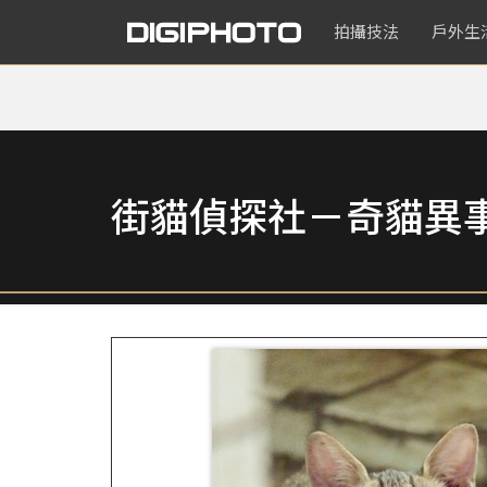
拍攝技法
戶外生
街貓偵探社－奇貓異