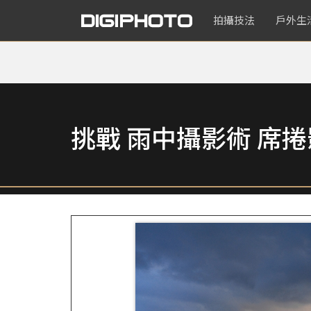
拍攝技法
戶外生
挑戰 雨中攝影術 席