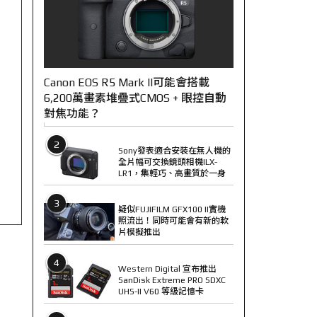
Canon EOS R5 Mark II可能會搭載
6,200萬畫素堆疊式CMOS + 眼控自動
對焦功能？
2
Sony發表適合安裝在無人機的
全片幅可交換鏡頭相機ILX-
LR1，集輕巧、高畫質於一身
3
疑似FUJIFILM GFX100 II實機
照流出！同時可能會有新的軟
片模擬推出
4
Western Digital 宣布推出
SanDisk Extreme PRO SDXC
UHS-II V60 等級記憶卡