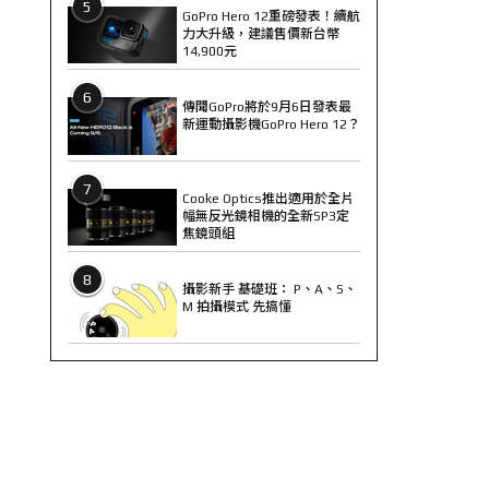
5
GoPro Hero 12重磅發表！續航
力大升級，建議售價新台幣
14,900元
6
傳聞GoPro將於9月6日發表最
新運動攝影機GoPro Hero 12？
7
Cooke Optics推出適用於全片
幅無反光鏡相機的全新SP3定
焦鏡頭組
8
攝影新手 基礎班： P、A、S、
M 拍攝模式 先搞懂