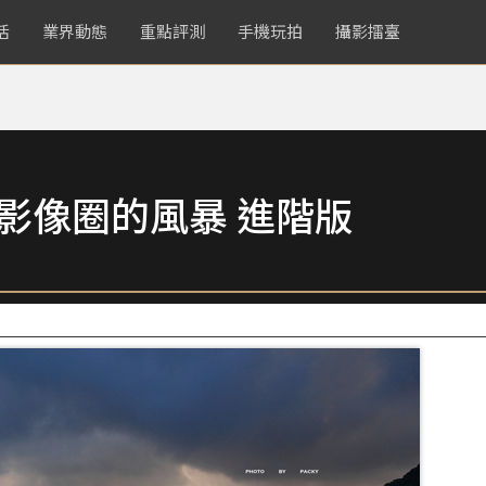
活
業界動態
重點評測
手機玩拍
攝影擂臺
捲影像圈的風暴 進階版