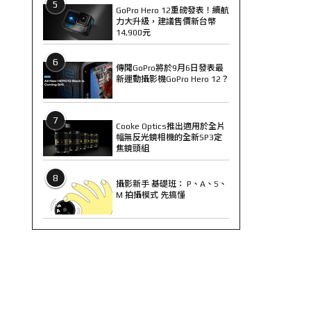
5
GoPro Hero 12重磅發表！續航
力大升級，建議售價新台幣
14,900元
6
傳聞GoPro將於9月6日發表最
新運動攝影機GoPro Hero 12？
7
Cooke Optics推出適用於全片
幅無反光鏡相機的全新SP3定
焦鏡頭組
8
攝影新手 基礎班： P、A、S、
M 拍攝模式 先搞懂