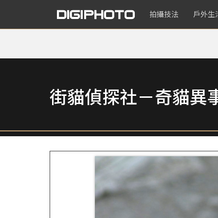
拍攝技法
戶外生
街貓偵探社－奇貓異