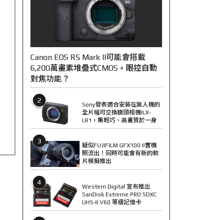
Canon EOS R5 Mark II可能會搭載
6,200萬畫素堆疊式CMOS + 眼控自動
對焦功能？
2
Sony發表適合安裝在無人機的
全片幅可交換鏡頭相機ILX-
LR1，集輕巧、高畫質於一身
3
疑似FUJIFILM GFX100 II實機
照流出！同時可能會有新的軟
片模擬推出
4
Western Digital 宣布推出
SanDisk Extreme PRO SDXC
UHS-II V60 等級記憶卡