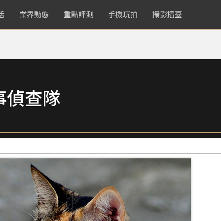
活
業界動態
重點評測
手機玩拍
攝影擂臺
事偵查隊