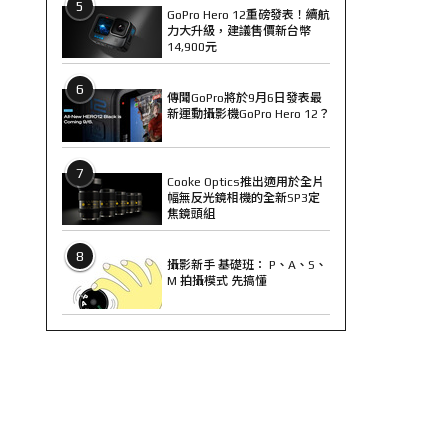
5
GoPro Hero 12重磅發表！續航
力大升級，建議售價新台幣
14,900元
6
傳聞GoPro將於9月6日發表最
新運動攝影機GoPro Hero 12？
7
Cooke Optics推出適用於全片
幅無反光鏡相機的全新SP3定
焦鏡頭組
8
攝影新手 基礎班： P、A、S、
M 拍攝模式 先搞懂