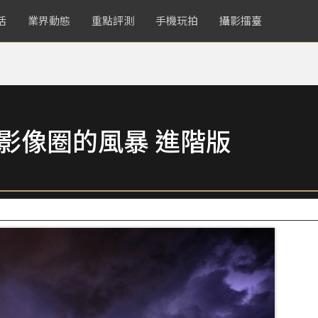
活
業界動態
重點評測
手機玩拍
攝影擂臺
捲影像圈的風暴 進階版