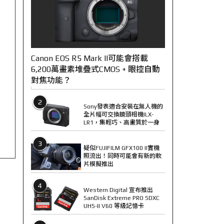
Canon EOS R5 Mark II可能會搭載
6,200萬畫素堆疊式CMOS + 眼控自動
對焦功能？
2
Sony發表適合安裝在無人機的
全片幅可交換鏡頭相機ILX-
LR1，集輕巧、高畫質於一身
3
疑似FUJIFILM GFX100 II實機
照流出！同時可能會有新的軟
片模擬推出
4
Western Digital 宣布推出
SanDisk Extreme PRO SDXC
UHS-II V60 等級記憶卡