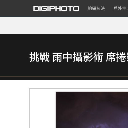
拍攝技法
戶外生
挑戰 雨中攝影術 席