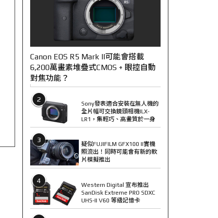
Canon EOS R5 Mark II可能會搭載
6,200萬畫素堆疊式CMOS + 眼控自動
對焦功能？
2
Sony發表適合安裝在無人機的
全片幅可交換鏡頭相機ILX-
LR1，集輕巧、高畫質於一身
3
疑似FUJIFILM GFX100 II實機
照流出！同時可能會有新的軟
片模擬推出
4
Western Digital 宣布推出
SanDisk Extreme PRO SDXC
UHS-II V60 等級記憶卡