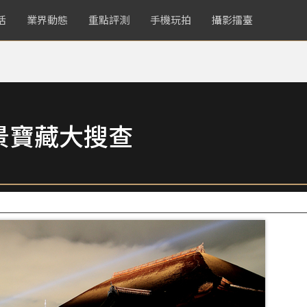
活
業界動態
重點評測
手機玩拍
攝影擂臺
景寶藏大搜查