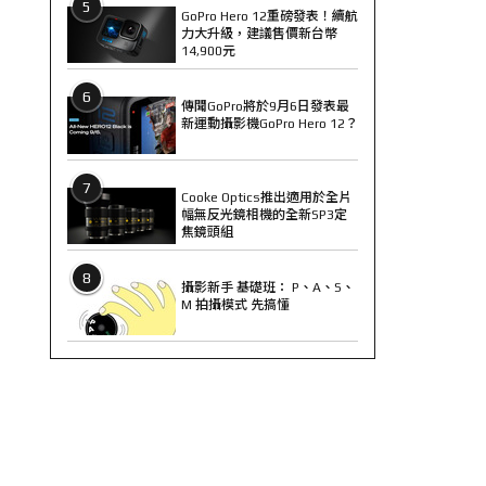
5
GoPro Hero 12重磅發表！續航
力大升級，建議售價新台幣
14,900元
6
傳聞GoPro將於9月6日發表最
新運動攝影機GoPro Hero 12？
7
Cooke Optics推出適用於全片
幅無反光鏡相機的全新SP3定
焦鏡頭組
8
攝影新手 基礎班： P、A、S、
M 拍攝模式 先搞懂