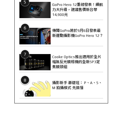
5
GoPro Hero 12重磅發表！續航
力大升級，建議售價新台幣
14,900元
6
傳聞GoPro將於9月6日發表最
新運動攝影機GoPro Hero 12？
7
Cooke Optics推出適用於全片
幅無反光鏡相機的全新SP3定
焦鏡頭組
8
攝影新手 基礎班： P、A、S、
M 拍攝模式 先搞懂