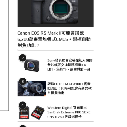
Canon EOS R5 Mark II可能會搭載
6,200萬畫素堆疊式CMOS + 眼控自動
對焦功能？
2
Sony發表適合安裝在無人機的
全片幅可交換鏡頭相機ILX-
LR1，集輕巧、高畫質於一身
3
疑似FUJIFILM GFX100 II實機
照流出！同時可能會有新的軟
片模擬推出
4
Western Digital 宣布推出
SanDisk Extreme PRO SDXC
UHS-II V60 等級記憶卡