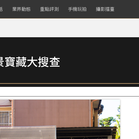
活
業界動態
重點評測
手機玩拍
攝影擂臺
景寶藏大搜查