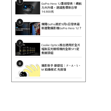
5
GoPro Hero 12重磅發表！續航
力大升級，建議售價新台幣
14,900元
6
傳聞GoPro將於9月6日發表最
新運動攝影機GoPro Hero 12？
7
Cooke Optics推出適用於全片
幅無反光鏡相機的全新SP3定
焦鏡頭組
8
攝影新手 基礎班： P、A、S、
M 拍攝模式 先搞懂