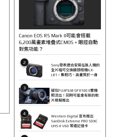
Canon EOS R5 Mark II可能會搭載
6,200萬畫素堆疊式CMOS + 眼控自動
對焦功能？
2
Sony發表適合安裝在無人機的
全片幅可交換鏡頭相機ILX-
LR1，集輕巧、高畫質於一身
3
疑似FUJIFILM GFX100 II實機
照流出！同時可能會有新的軟
片模擬推出
4
Western Digital 宣布推出
SanDisk Extreme PRO SDXC
UHS-II V60 等級記憶卡