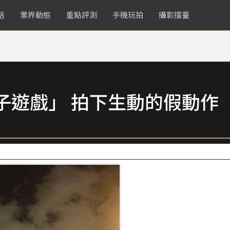
活
業界動態
重點評測
手機玩拍
攝影擂臺
子遊戲」 拍下生動的假動作