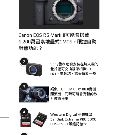
Canon EOS R5 Mark II可能會搭載
6,200萬畫素堆疊式CMOS + 眼控自動
對焦功能？
2
Sony發表適合安裝在無人機的
全片幅可交換鏡頭相機ILX-
LR1，集輕巧、高畫質於一身
3
疑似FUJIFILM GFX100 II實機
照流出！同時可能會有新的軟
片模擬推出
4
Western Digital 宣布推出
SanDisk Extreme PRO SDXC
UHS-II V60 等級記憶卡