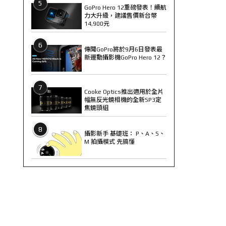
5
GoPro Hero 12重磅發表！續航
力大升級，建議售價新台幣
14,900元
6
傳聞GoPro將於9月6日發表最
新運動攝影機GoPro Hero 12？
7
Cooke Optics推出適用於全片
幅無反光鏡相機的全新SP3定
焦鏡頭組
8
攝影新手 基礎班： P、A、S、
M 拍攝模式 先搞懂