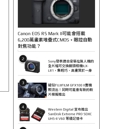
Canon EOS R5 Mark II可能會搭載
6,200萬畫素堆疊式CMOS + 眼控自動
對焦功能？
2
Sony發表適合安裝在無人機的
全片幅可交換鏡頭相機ILX-
LR1，集輕巧、高畫質於一身
3
疑似FUJIFILM GFX100 II實機
照流出！同時可能會有新的軟
片模擬推出
4
Western Digital 宣布推出
SanDisk Extreme PRO SDXC
UHS-II V60 等級記憶卡