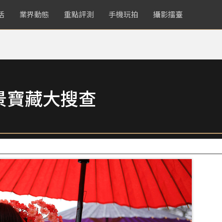
活
業界動態
重點評測
手機玩拍
攝影擂臺
景寶藏大搜查