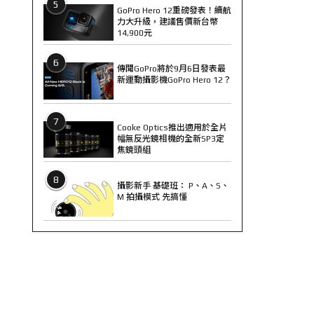
5
GoPro Hero 12重磅發表！續航
力大升級，建議售價新台幣
14,900元
6
傳聞GoPro將於9月6日發表最
新運動攝影機GoPro Hero 12？
7
Cooke Optics推出適用於全片
幅無反光鏡相機的全新SP3定
焦鏡頭組
8
攝影新手 基礎班： P、A、S、
M 拍攝模式 先搞懂