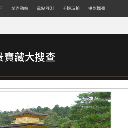
活
業界動態
重點評測
手機玩拍
攝影擂臺
景寶藏大搜查