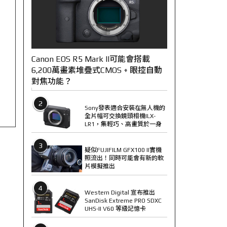
Canon EOS R5 Mark II可能會搭載
6,200萬畫素堆疊式CMOS + 眼控自動
對焦功能？
2
Sony發表適合安裝在無人機的
全片幅可交換鏡頭相機ILX-
LR1，集輕巧、高畫質於一身
3
疑似FUJIFILM GFX100 II實機
照流出！同時可能會有新的軟
片模擬推出
4
Western Digital 宣布推出
SanDisk Extreme PRO SDXC
UHS-II V60 等級記憶卡