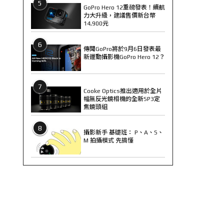
5
GoPro Hero 12重磅發表！續航
力大升級，建議售價新台幣
14,900元
6
傳聞GoPro將於9月6日發表最
新運動攝影機GoPro Hero 12？
7
Cooke Optics推出適用於全片
幅無反光鏡相機的全新SP3定
焦鏡頭組
8
攝影新手 基礎班： P、A、S、
M 拍攝模式 先搞懂