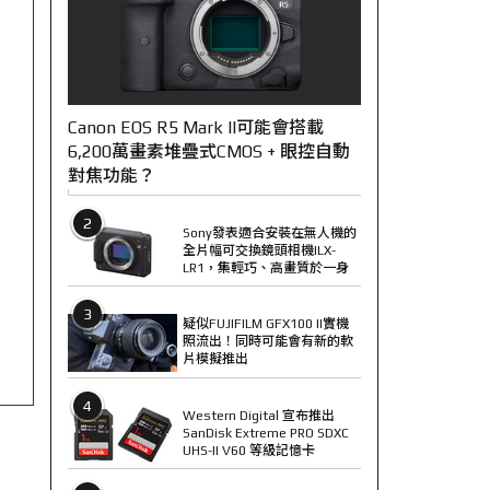
Canon EOS R5 Mark II可能會搭載
6,200萬畫素堆疊式CMOS + 眼控自動
對焦功能？
2
Sony發表適合安裝在無人機的
全片幅可交換鏡頭相機ILX-
LR1，集輕巧、高畫質於一身
3
疑似FUJIFILM GFX100 II實機
照流出！同時可能會有新的軟
片模擬推出
4
Western Digital 宣布推出
SanDisk Extreme PRO SDXC
UHS-II V60 等級記憶卡