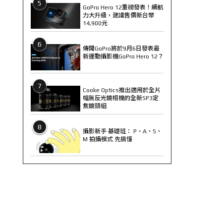
5
GoPro Hero 12重磅發表！續航
力大升級，建議售價新台幣
14,900元
6
傳聞GoPro將於9月6日發表最
新運動攝影機GoPro Hero 12？
7
Cooke Optics推出適用於全片
幅無反光鏡相機的全新SP3定
焦鏡頭組
8
攝影新手 基礎班： P、A、S、
M 拍攝模式 先搞懂