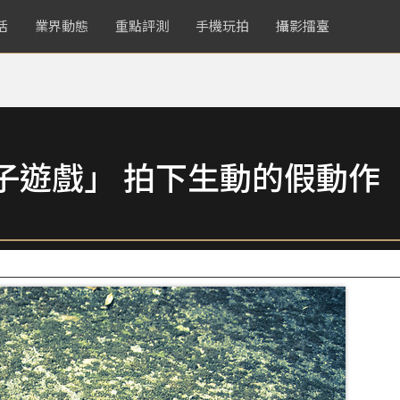
活
業界動態
重點評測
手機玩拍
攝影擂臺
子遊戲」 拍下生動的假動作