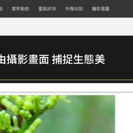
活
業界動態
重點評測
手機玩拍
攝影擂臺
由攝影畫面 捕捉生態美