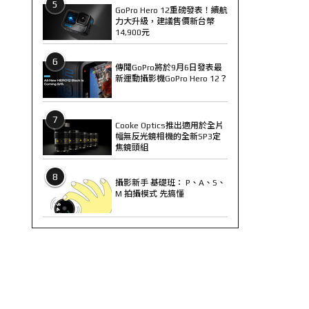
5
GoPro Hero 12重磅發表！續航
力大升級，建議售價新台幣
14,900元
6
傳聞GoPro將於9月6日發表最
新運動攝影機GoPro Hero 12？
7
Cooke Optics推出適用於全片
幅無反光鏡相機的全新SP3定
焦鏡頭組
8
攝影新手 基礎班： P、A、S、
M 拍攝模式 先搞懂