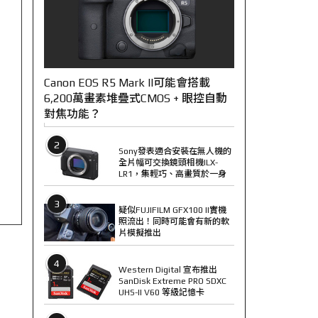
Canon EOS R5 Mark II可能會搭載
6,200萬畫素堆疊式CMOS + 眼控自動
對焦功能？
2
Sony發表適合安裝在無人機的
全片幅可交換鏡頭相機ILX-
LR1，集輕巧、高畫質於一身
3
疑似FUJIFILM GFX100 II實機
照流出！同時可能會有新的軟
片模擬推出
4
Western Digital 宣布推出
SanDisk Extreme PRO SDXC
UHS-II V60 等級記憶卡