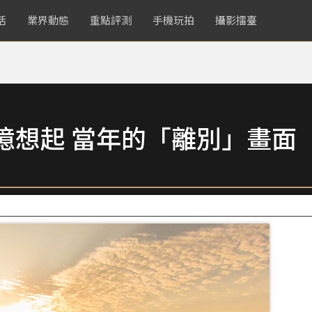
活
業界動態
重點評測
手機玩拍
攝影擂臺
憶想起 當年的「離別」畫面