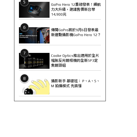
5
GoPro Hero 12重磅發表！續航
力大升級，建議售價新台幣
14,900元
6
傳聞GoPro將於9月6日發表最
新運動攝影機GoPro Hero 12？
7
Cooke Optics推出適用於全片
幅無反光鏡相機的全新SP3定
焦鏡頭組
8
攝影新手 基礎班： P、A、S、
M 拍攝模式 先搞懂