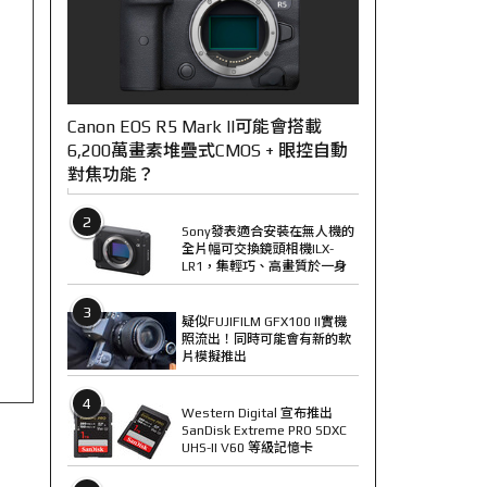
Canon EOS R5 Mark II可能會搭載
6,200萬畫素堆疊式CMOS + 眼控自動
對焦功能？
2
Sony發表適合安裝在無人機的
全片幅可交換鏡頭相機ILX-
LR1，集輕巧、高畫質於一身
3
疑似FUJIFILM GFX100 II實機
照流出！同時可能會有新的軟
片模擬推出
4
Western Digital 宣布推出
SanDisk Extreme PRO SDXC
UHS-II V60 等級記憶卡