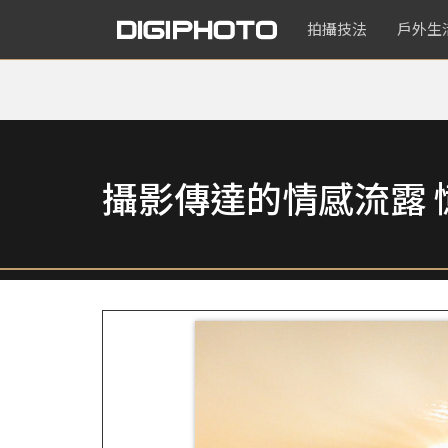
拍攝技法
戶外生
攝影傳達的情感流露 