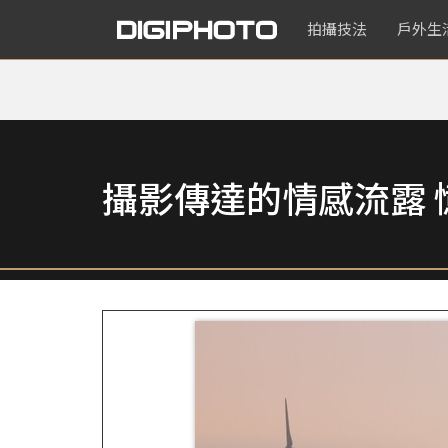
拍攝技法
戶外生
攝影傳達的情感流露 