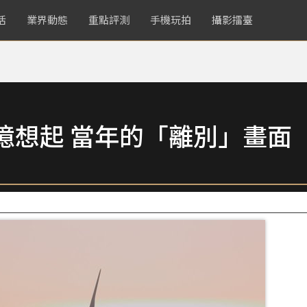
活
業界動態
重點評測
手機玩拍
攝影擂臺
憶想起 當年的「離別」畫面