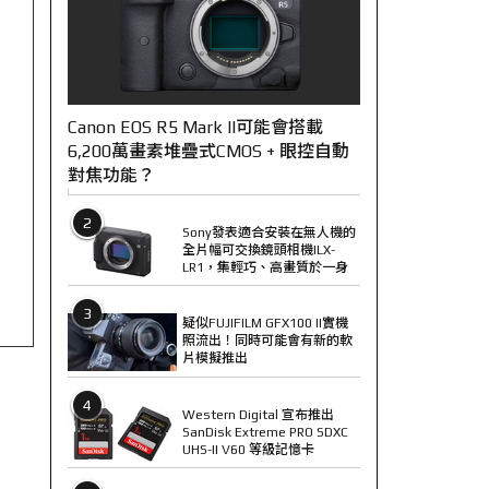
Canon EOS R5 Mark II可能會搭載
6,200萬畫素堆疊式CMOS + 眼控自動
對焦功能？
2
Sony發表適合安裝在無人機的
全片幅可交換鏡頭相機ILX-
LR1，集輕巧、高畫質於一身
3
疑似FUJIFILM GFX100 II實機
照流出！同時可能會有新的軟
片模擬推出
4
Western Digital 宣布推出
SanDisk Extreme PRO SDXC
UHS-II V60 等級記憶卡