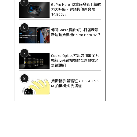
5
GoPro Hero 12重磅發表！續航
力大升級，建議售價新台幣
14,900元
6
傳聞GoPro將於9月6日發表最
新運動攝影機GoPro Hero 12？
7
Cooke Optics推出適用於全片
幅無反光鏡相機的全新SP3定
焦鏡頭組
8
攝影新手 基礎班： P、A、S、
M 拍攝模式 先搞懂