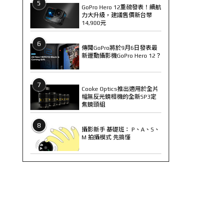
5
GoPro Hero 12重磅發表！續航
力大升級，建議售價新台幣
14,900元
6
傳聞GoPro將於9月6日發表最
新運動攝影機GoPro Hero 12？
7
Cooke Optics推出適用於全片
幅無反光鏡相機的全新SP3定
焦鏡頭組
8
攝影新手 基礎班： P、A、S、
M 拍攝模式 先搞懂