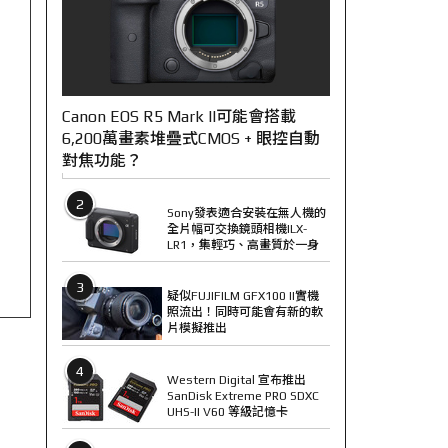
Canon EOS R5 Mark II可能會搭載
6,200萬畫素堆疊式CMOS + 眼控自動
對焦功能？
2
Sony發表適合安裝在無人機的
全片幅可交換鏡頭相機ILX-
LR1，集輕巧、高畫質於一身
3
疑似FUJIFILM GFX100 II實機
照流出！同時可能會有新的軟
片模擬推出
4
Western Digital 宣布推出
SanDisk Extreme PRO SDXC
UHS-II V60 等級記憶卡