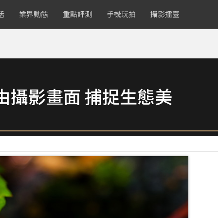
活
業界動態
重點評測
手機玩拍
攝影擂臺
由攝影畫面 捕捉生態美