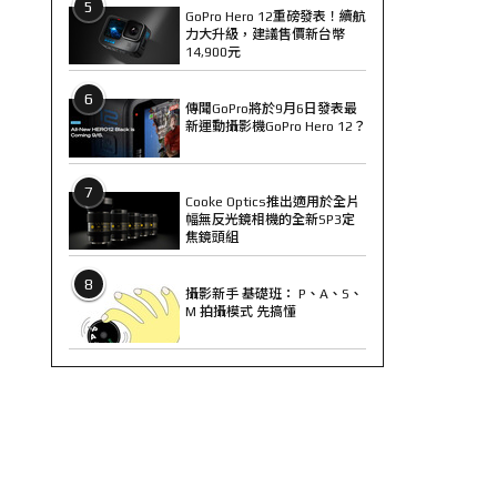
5
GoPro Hero 12重磅發表！續航
力大升級，建議售價新台幣
14,900元
6
傳聞GoPro將於9月6日發表最
新運動攝影機GoPro Hero 12？
7
Cooke Optics推出適用於全片
幅無反光鏡相機的全新SP3定
焦鏡頭組
8
攝影新手 基礎班： P、A、S、
M 拍攝模式 先搞懂