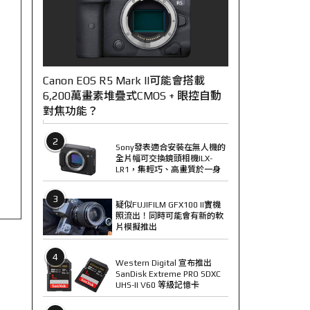
Canon EOS R5 Mark II可能會搭載
6,200萬畫素堆疊式CMOS + 眼控自動
對焦功能？
2
Sony發表適合安裝在無人機的
全片幅可交換鏡頭相機ILX-
LR1，集輕巧、高畫質於一身
3
疑似FUJIFILM GFX100 II實機
照流出！同時可能會有新的軟
片模擬推出
4
Western Digital 宣布推出
SanDisk Extreme PRO SDXC
UHS-II V60 等級記憶卡