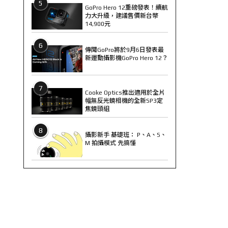
5
GoPro Hero 12重磅發表！續航
力大升級，建議售價新台幣
14,900元
6
傳聞GoPro將於9月6日發表最
新運動攝影機GoPro Hero 12？
7
Cooke Optics推出適用於全片
幅無反光鏡相機的全新SP3定
焦鏡頭組
8
攝影新手 基礎班： P、A、S、
M 拍攝模式 先搞懂