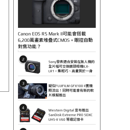
Canon EOS R5 Mark II可能會搭載
6,200萬畫素堆疊式CMOS + 眼控自動
對焦功能？
2
Sony發表適合安裝在無人機的
全片幅可交換鏡頭相機ILX-
LR1，集輕巧、高畫質於一身
3
疑似FUJIFILM GFX100 II實機
照流出！同時可能會有新的軟
片模擬推出
4
Western Digital 宣布推出
SanDisk Extreme PRO SDXC
UHS-II V60 等級記憶卡