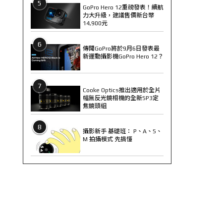
5
GoPro Hero 12重磅發表！續航
力大升級，建議售價新台幣
14,900元
6
傳聞GoPro將於9月6日發表最
新運動攝影機GoPro Hero 12？
7
Cooke Optics推出適用於全片
幅無反光鏡相機的全新SP3定
焦鏡頭組
8
攝影新手 基礎班： P、A、S、
M 拍攝模式 先搞懂