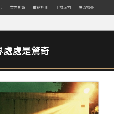
活
業界動態
重點評測
手機玩拍
攝影擂臺
界處處是驚奇