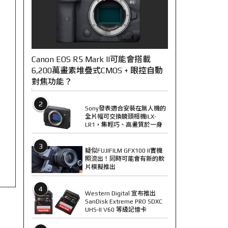
Canon EOS R5 Mark II可能會搭載
6,200萬畫素堆疊式CMOS + 眼控自動
對焦功能？
2
Sony發表適合安裝在無人機的
全片幅可交換鏡頭相機ILX-
LR1，集輕巧、高畫質於一身
3
疑似FUJIFILM GFX100 II實機
照流出！同時可能會有新的軟
片模擬推出
4
Western Digital 宣布推出
SanDisk Extreme PRO SDXC
UHS-II V60 等級記憶卡